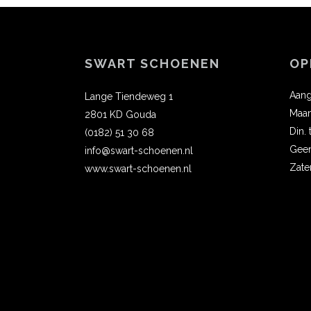
SWART SCHOENEN
OP
Aang
Lange Tiendeweg 1
Maa
2801 KD Gouda
Din.
(0182) 51 30 68
Gee
info@swart-schoenen.nl
Zate
www.swart-schoenen.nl