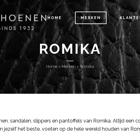
HOME
MERKEN
KLANTE
ROMIKA
Home
>
Merken
>
Romika
enen, sandalen, slippers en pantoffels van Romika. Altijd een
Gun jezelf het beste, voeten op de hele wereld houden van Rom