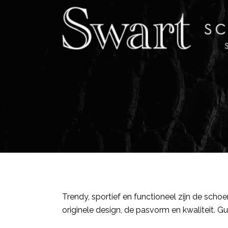
Trendy, sportief en functioneel zijn de scho
originele design, de pasvorm en kwaliteit. 