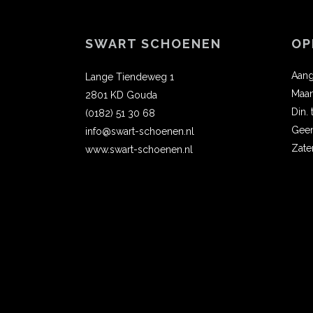
SWART SCHOENEN
OP
Aang
Lange Tiendeweg 1
Maa
2801 KD Gouda
Din.
(0182) 51 30 68
Gee
info@swart-schoenen.nl
Zate
www.swart-schoenen.nl