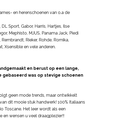
 dames- en herenschoenen van o.a de
DL Sport, Gabor, Harris, Hartjes, Ilse
egor, Mephisto, MJUS, Panama Jack, Piedi
, Rembrandt, Rieker, Rohde, Romika,
t, Xsensible en vele anderen.
 handgemaakt en berust op een lange,
die gebaseerd was op stevige schoenen
 volgt geen mode trends, maar ontwikkelt
van dit mooie stuk handwerk! 100% Italiaans
io Toscane. Het leer wordt als een
de en wensen u veel draagplezier!!