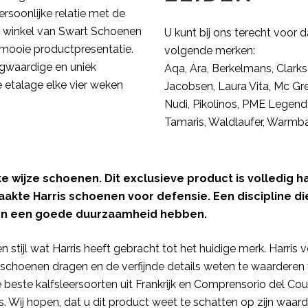
rsoonlijke relatie met de
 De winkel van Swart Schoenen
U kunt bij ons terecht voor
 mooie productpresentatie.
volgende merken:
gwaardige en uniek
Aqa, Ara, Berkelmans, Clarks, 
etalage elke vier weken
Jacobsen, Laura Vita, Mc Gr
Nudi, Pikolinos, PME Legend
Tamaris, Waldlaufer, Warmba
ke wijze schoenen. Dit exclusieve product is volledig
maakte Harris schoenen voor defensie. Een discipline 
en een goede duurzaamheid hebben.
 stijl wat Harris heeft gebracht tot het huidige merk. Harris
schoenen dragen en de verfijnde details weten te waarderen 
este kalfsleersoorten uit Frankrijk en Comprensorio del Cou
. Wij hopen, dat u dit product weet te schatten op zijn waar