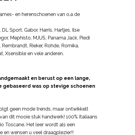
 dames- en herenschoenen van o.a de
DL Sport, Gabor, Harris, Hartjes, Ilse
egor, Mephisto, MJUS, Panama Jack, Piedi
, Rembrandt, Rieker, Rohde, Romika,
t, Xsensible en vele anderen.
 handgemaakt en berust op een lange,
die gebaseerd was op stevige schoenen
 volgt geen mode trends, maar ontwikkelt
van dit mooie stuk handwerk! 100% Italiaans
io Toscane. Het leer wordt als een
de en wensen u veel draagplezier!!