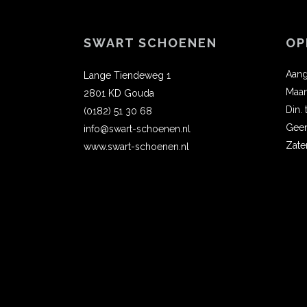
SWART SCHOENEN
OP
Aang
Lange Tiendeweg 1
Maa
2801 KD Gouda
Din.
(0182) 51 30 68
Gee
info@swart-schoenen.nl
Zate
www.swart-schoenen.nl