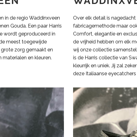
EEN
WADDINXV
en in de regio Waddinxveen
Over elk detail is nagedacht 
enen Gouda. Een paar Harris
fabricagemethode maar ook in
ie wordt geproduceerd in
Comfort, elegantie en exclus
r de meest toegewijde
de vrijheid hebben om elk m
grote zorg gemaakt en
wij onze collectie samenstell
 materialen en kleuren.
is de Harris collectie van 
kleurrijk en uniek. Jij zal z
deze Italiaanse eyecatchers 