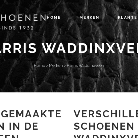
HOME
MERKEN
KLANTE
ARRIS WADDINXVE
Home
>
Merken
>
Harris Waddinxveen
DGEMAAKTE
VERSCHILL
 IN DE
SCHOENEN 