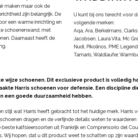
air maken maar ook de
richtheid zijn belangrijk. De
U kunt bij ons terecht voor
or een warme inrichting en
volgende merken:
arte schoenenwand, met
Aqa, Ara, Berkelmans, Clarks, 
en. Daarnaast heeft de
Jacobsen, Laura Vita, Mc Gr
ng.
Nudi, Pikolinos, PME Legend
Tamaris, Waldlaufer, Warmba
ke wijze schoenen. Dit exclusieve product is volledig
maakte Harris schoenen voor defensie. Een discipline 
en een goede duurzaamheid hebben.
 stijl wat Harris heeft gebracht tot het huidige merk. Harris
schoenen dragen en de verfijnde details weten te waarderen 
este kalfsleersoorten uit Frankrijk en Comprensorio del Cou
. Wij hopen, dat u dit product weet te schatten op zijn waar