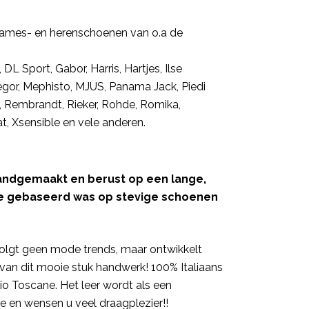
 dames- en herenschoenen van o.a de
DL Sport, Gabor, Harris, Hartjes, Ilse
egor, Mephisto, MJUS, Panama Jack, Piedi
, Rembrandt, Rieker, Rohde, Romika,
t, Xsensible en vele anderen.
 handgemaakt en berust op een lange,
die gebaseerd was op stevige schoenen
 volgt geen mode trends, maar ontwikkelt
van dit mooie stuk handwerk! 100% Italiaans
io Toscane. Het leer wordt als een
de en wensen u veel draagplezier!!