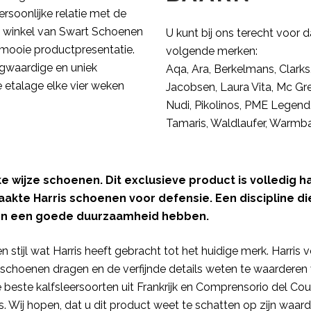
rsoonlijke relatie met de
 De winkel van Swart Schoenen
U kunt bij ons terecht voor
 mooie productpresentatie.
volgende merken:
gwaardige en uniek
Aqa, Ara, Berkelmans, Clarks, 
etalage elke vier weken
Jacobsen, Laura Vita, Mc Gr
Nudi, Pikolinos, PME Legend
Tamaris, Waldlaufer, Warmba
ke wijze schoenen. Dit exclusieve product is volledig
maakte Harris schoenen voor defensie. Een discipline 
en een goede duurzaamheid hebben.
 stijl wat Harris heeft gebracht tot het huidige merk. Harris
schoenen dragen en de verfijnde details weten te waarderen 
este kalfsleersoorten uit Frankrijk en Comprensorio del Cou
. Wij hopen, dat u dit product weet te schatten op zijn waar