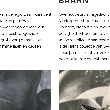
BAARN
n in de regio Baarn dan bent
Over elk detail is nagedacht 
a. Een paar Harris
fabricagemethode maar ook in
ie wordt geproduceerd in
Comfort, elegantie en exclus
r de meest toegewijde
de vrijheid hebben om elk m
grote zorg gemaakt en
wij onze collectie samenstell
 materialen en kleuren.
is de Harris collectie van 
kleurrijk en uniek. Jij zal z
deze Italiaanse eyecatchers 