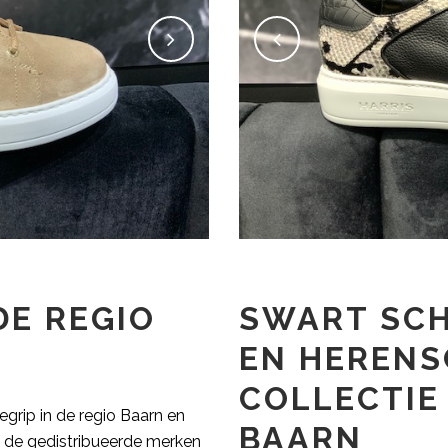
DE REGIO
SWART SC
EN HEREN
COLLECTIE 
grip in de regio Baarn en
BAARN
n de gedistribueerde merken