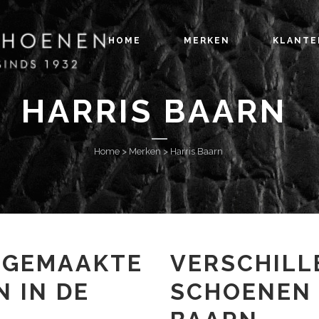
HOME
MERKEN
KLANTE
HARRIS BAARN
Home
>
Merken
>
Harris Baarn
DGEMAAKTE
VERSCHILL
 IN DE
SCHOENEN 